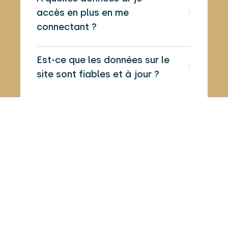
accès en plus en me
connecter
connectant
connectant ?
Est-ce que les données sur le
site sont fiables et à jour ?
Découvrez notre page dédiée aux
questions fréquemment posées…
connectant
Cliquez ici pour la consulter